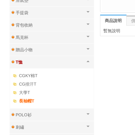
滑鼠墊
手提袋
商品說明
背包收納
暫無說明
馬克杯
贈品小物
T恤
CGKY棉T
CG排汗T
大學T
長袖帽T
POLO衫
刺繡