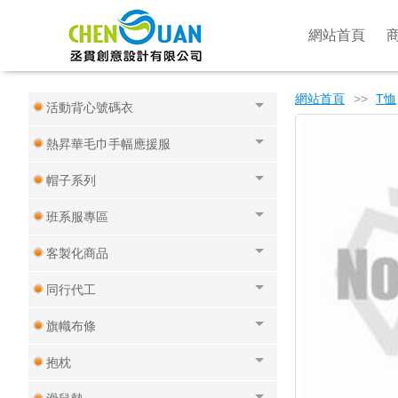
宮廟進香
網站首頁
工程外場背心制服
網站首頁
>>
T恤
活動背心號碼衣
熱昇華毛巾手幅應援服
帽子系列
班系服專區
客製化商品
同行代工
旗幟布條
抱枕